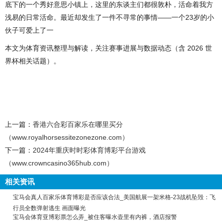
底下的一个秀好意思小镇上，这里的东谈主们都很敦朴，活命着我方
浅易的日常活命。最近却发生了一件不寻常的事情——一个23岁的小
伙子可爱上了一
本文为体育资讯整理与解读，关注赛事进展与数据动态（含 2026 世
界杯相关话题）。
上一篇：
香港六合彩百家乐在哪里买分
（www.royalhorsessitezonezone.com）
下一篇：
2024年重庆时时彩体育博彩平台游戏
（www.crowncasino365hub.com）
相关资讯
宝马会真人百家乐体育博彩是否应该合法_美国航展一架米格-23战机坠毁：飞
行员全数弹射逃生 画面曝光
宝马会体育亚博彩票怎么弄_被住客曝水壶里有内裤，酒店报警