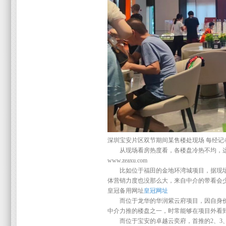
深圳宝安片区双节期间某售楼处现场 每经记者
从现场看房热度看，各楼盘冷热不均，这
www.zeaxu.com
比如位于福田的金地环湾城项目，据现场置业
体营销力度也没那么大，来自中介的带看会少
皇冠备用网址
皇冠网址
而位于龙华的华润紫云府项目，因自身价格
中介力推的楼盘之一，时常能够在项目外看
而位于宝安的卓越云奕府，首推的2、3、