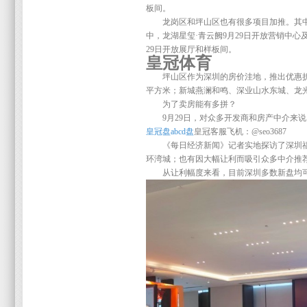
板间。
龙岗区和坪山区也有很多项目加推。其中，
中，龙湖星玺·青云阙9月29日开放营销中心
29日开放展厅和样板间。
皇冠体育
坪山区作为深圳的房价洼地，推出优惠折扣楼
平方米；新城燕澜和鸣、深业山水东城、龙
为了卖房能有多拼？
9月29日，对众多开发商和房产中介来说
皇冠盘abcd盘
皇冠客服飞机：@seo3687
《每日经济新闻》记者实地探访了深圳福田
环湾城；也有因大幅让利而吸引众多中介推
从让利幅度来看，目前深圳多数新盘均可在备