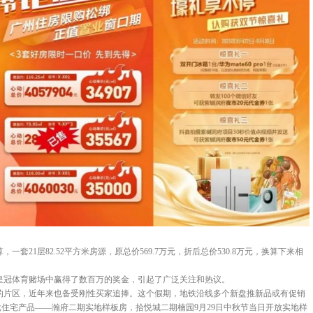
1层82.52平方米房源，原总价569.7万元，折后总价530.8万元，换算下来相
皇冠体育赌场中赢得了数百万的奖金，引起了广泛关注和热议。
片区，近年来也备受刚性买家追捧。这个假期，地铁沿线多个新盘推新品或有促销
住宅产品——瀚府二期实地样板房，拾悦城二期楠园9月29日中秋节当日开放实地样