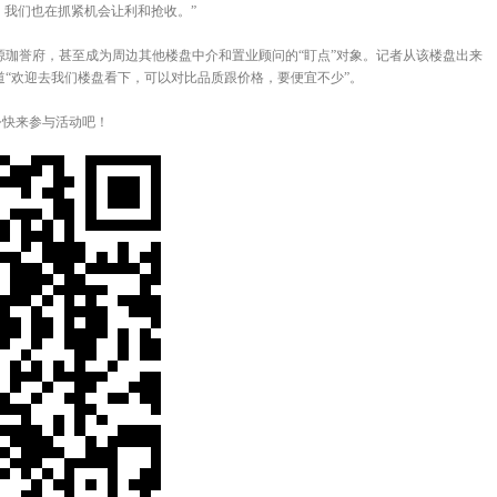
，我们也在抓紧机会让利和抢收。”
誉府，甚至成为周边其他楼盘中介和置业顾问的“盯点”对象。记者从该楼盘出来
“欢迎去我们楼盘看下，可以对比品质跟价格，要便宜不少”。
~快来参与活动吧！