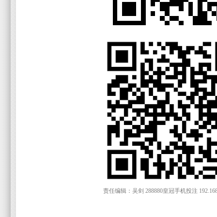
责任编辑：吴剑 288880皇冠手机投注 192.168.