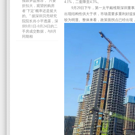
报跟笋盘推荐，“只要
4.1%，二套降至4.5%。
折扣大，观望的购房
9月29日下午，第一太平戴维斯深圳董事
者‘下定’概率还是挺大
出现结构性供大于求，市场需要多重利好提
的。” 据深圳贝壳研究
较为明显。整体来看，政策面拐点已经出现
院院长肖小平透露，深
圳9月1日-9月24日的二
手房成交数据，与8月
同期相