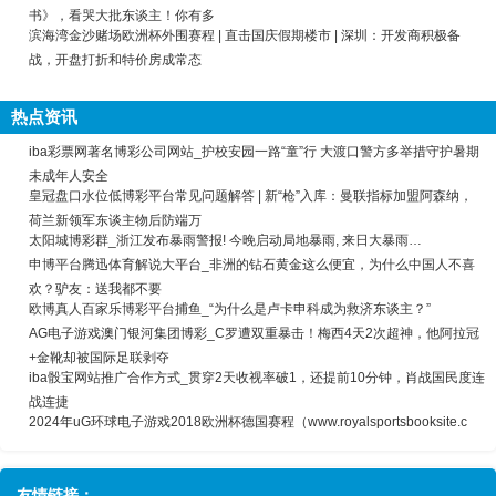
书》，看哭大批东谈主！你有多
滨海湾金沙赌场欧洲杯外围赛程 | 直击国庆假期楼市 | 深圳：开发商积极备
战，开盘打折和特价房成常态
热点资讯
iba彩票网著名博彩公司网站_护校安园一路“童”行 大渡口警方多举措守护暑期
未成年人安全
皇冠盘口水位低博彩平台常见问题解答 | 新“枪”入库：曼联指标加盟阿森纳，
荷兰新领军东谈主物后防端万
太阳城博彩群_浙江发布暴雨警报! 今晚启动局地暴雨, 来日大暴雨…
申博平台腾迅体育解说大平台_非洲的钻石黄金这么便宜，为什么中国人不喜
欢？驴友：送我都不要
欧博真人百家乐博彩平台捕鱼_“为什么是卢卡申科成为救济东谈主？”
AG电子游戏澳门银河集团博彩_C罗遭双重暴击！梅西4天2次超神，他阿拉冠
+金靴却被国际足联剥夺
iba骰宝网站推广合作方式_贯穿2天收视率破1，还提前10分钟，肖战国民度连
战连捷
2024年uG环球电子游戏2018欧洲杯德国赛程（www.royalsportsbooksite.c
友情链接：