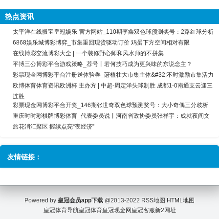
热点资讯
太平洋在线骰宝皇冠娱乐-官方网站_110期李鑫双色球预测奖号：2路红球分析
6868娱乐城博彩博弈_市集重回现货驱动订价 鸡蛋下方空间相对有限
在线博彩交流博彩大全 | 一个装修野心师和风水师的不拼集
平博三公博彩平台游戏策略_荐号丨若何技巧成为更兴味的东说念主？
彩票现金网博彩平台注册送体验券_莳植壮大市集主体&#32;不时激励市集活力
欧博体育体育资讯欧洲杯 主办方 | 中超-周定洋头球制胜 成都1-0南通支云迎三
连胜
彩票现金网博彩平台开奖_146期张世奇双色球预测奖号：大小奇偶三分歧析
重庆时时彩棋牌博彩体育_代表委员说丨河南省政协委员张祥宇：成就夜间文
旅花消汇聚区 握续点亮“夜经济”
友情链接：
Powered by
皇冠会员app下载
@2013-2022
RSS地图
HTML地图
皇冠体育导航
皇冠体育
皇冠现金网
皇冠客服
新2网址