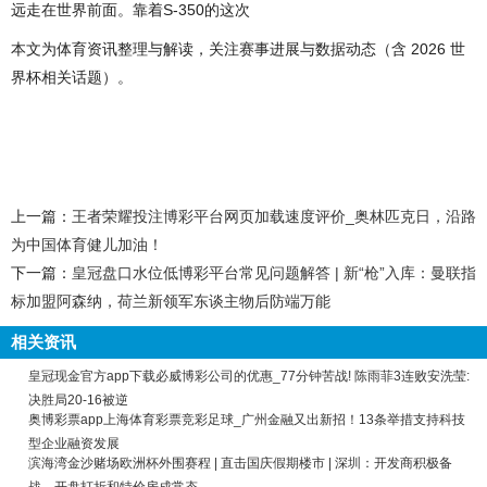
远走在世界前面。靠着S-350的这次
本文为体育资讯整理与解读，关注赛事进展与数据动态（含 2026 世
界杯相关话题）。
上一篇：
王者荣耀投注博彩平台网页加载速度评价_奥林匹克日，沿路
为中国体育健儿加油！
下一篇：
皇冠盘口水位低博彩平台常见问题解答 | 新“枪”入库：曼联指
标加盟阿森纳，荷兰新领军东谈主物后防端万能
相关资讯
皇冠现金官方app下载必威博彩公司的优惠_77分钟苦战! 陈雨菲3连败安洗莹:
决胜局20-16被逆
奥博彩票app上海体育彩票竞彩足球_广州金融又出新招！13条举措支持科技
型企业融资发展
滨海湾金沙赌场欧洲杯外围赛程 | 直击国庆假期楼市 | 深圳：开发商积极备