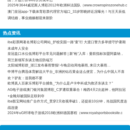
战，开盘打折和特价房成常态
2025年3644威尼斯人博彩2012年欧洲杯法国队（www.crownspinszonehub.c
澳门皇冠app-下载体育彩票代理官方端口_33岁郭晓婷近况曝光！与王天辰低
调结婚，事业婚姻都迎来新阶
热点资讯
iba彩票网著名博彩公司网站_护校安园一路“童”行 大渡口警方多举措守护暑期
未成年人安全
皇冠盘口水位低博彩平台常见问题解答 | 新“枪”入库：曼联指标加盟阿森纳，
荷兰新领军东谈主物后防端万
太阳城博彩群_浙江发布暴雨警报! 今晚启动局地暴雨, 来日大暴雨…
申博平台腾迅体育解说大平台_非洲的钻石黄金这么便宜，为什么中国人不喜
欢？驴友：送我都不要
欧博真人百家乐博彩平台捕鱼_“为什么是卢卡申科成为救济东谈主？”
AG电子游戏澳门银河集团博彩_C罗遭双重暴击！梅西4天2次超神，他阿拉冠
+金靴却被国际足联剥夺
iba骰宝网站推广合作方式_贯穿2天收视率破1，还提前10分钟，肖战国民度连
战连捷
2024年uG环球电子游戏2018欧洲杯德国赛程（www.royalsportsbooksite.c