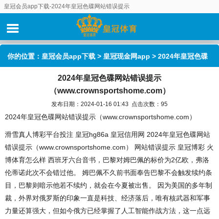
皇冠会员app下载-2024年皇冠色碟网站错误提示
（www.crownsportshome.com）
你的位置：
皇冠会员app下载
>
皇冠现金网app
> 2024年皇冠色碟
2024年皇冠色碟网站错误提示
网站错误提示（www.crownsportshome.com）
（www.crownsportshome.com）
发布日期：2024-01-16 01:43 点击次数：95
2024年皇冠色碟网站错误提示（www.crownsportshome.com）
滑雪真人博彩平台投注 皇冠hg86a 皇冠信用网 2024年皇冠色碟网站
错误提示（www.crownsportshome.com） 网站错误提示 皇冠博彩 火
博体育怎么样 西班牙六台音书，巴黎对姆巴佩的标价为2亿欧，弗洛
伦蒂诺此次不会错过他。 姆巴佩不久前书面奉告巴黎不会触发续约条
目，巴黎则暗示他若不续约，就会在今夏被出售。 因为美国的多年制
裁，外界对俄罗斯的印象一直是科技、经济落后，唯有核武器和军事
力量还算强大，但如今俄方已经掌握了人工智能作战方法，这一点远